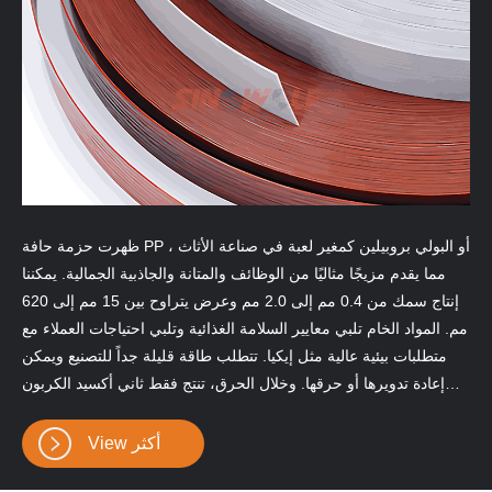
ظهرت حزمة حافة PP أو البولي بروبيلين كمغير لعبة في صناعة الأثاث ،
مما يقدم مزيجًا مثاليًا من الوظائف والمتانة والجاذبية الجمالية. يمكننا
إنتاج سمك من 0.4 مم إلى 2.0 مم وعرض يتراوح بين 15 مم إلى 620
مم. المواد الخام تلبي معايير السلامة الغذائية وتلبي احتياجات العملاء مع
متطلبات بيئية عالية مثل إيكيا. تتطلب طاقة قليلة جداً للتصنيع ويمكن
إعادة تدويرها أو حرقها. وخلال الحرق، تنتج فقط ثاني أكسيد الكربون
والماء (كما يفعل الغاز الطبيعي). مقاومة الحرارة أفضل من PVC ويتم
تقلصها. في الوقت الحاضر ، Sinowolf هي واحدة من الشركات التي
View أكثر
يمكن أن توفر الإنتاج الضخم لسلسلة PP Edge Banding.