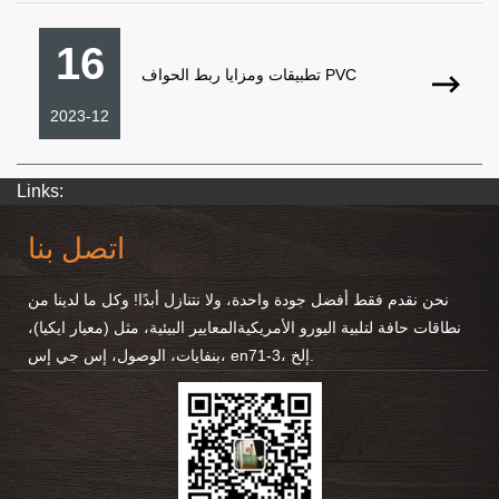
16
تطبيقات ومزايا ربط الحواف PVC
2023-12
Links:
اتصل بنا
نحن نقدم فقط أفضل جودة واحدة، ولا نتنازل أبدًا! وكل ما لدينا من
نطاقات حافة لتلبية اليورو الأمريكية
المعايير البيئية، مثل (معيار ايكيا)،
بنفايات، الوصول، إس جي إس، en71-3، إلخ.